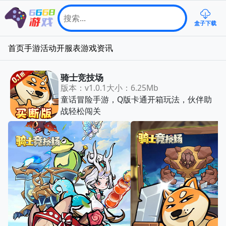
盒子下载
首页
手游
活动
开服表
游戏资讯
骑士竞技场
版本：v1.0.1
大小：6.25Mb
童话冒险手游，Q版卡通开箱玩法，伙伴助
战轻松闯关