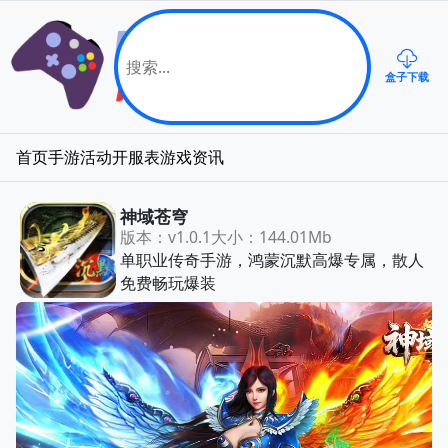
盒子下载
首页
手游
活动
开服表
游戏资讯
神域苍穹
版本：v1.0.1
大小：144.01Mb
单职业传奇手游，鸿蒙沉默高爆专属，散人
免费畅玩爆装