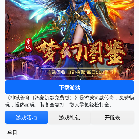
下载游戏
《神域苍穹（鸿蒙沉默免费版）》是鸿蒙沉默传奇，免费畅
玩，慢热耐玩、装备全靠打，散人零氪轻松打金。
游戏活动
游戏礼包
开服表
单日