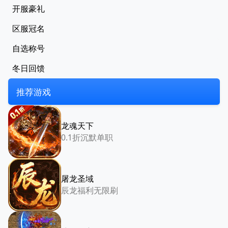
开服豪礼
区服冠名
自选称号
冬日回馈
推荐游戏
龙魂天下
0.1折沉默单职
屠龙圣域
辰龙福利无限刷