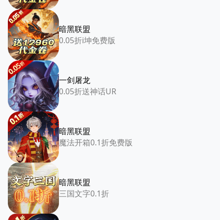
暗黑联盟
0.05折i坤免费版
一剑屠龙
0.05折送神话UR
暗黑联盟
魔法开箱0.1折免费版
暗黑联盟
三国文字0.1折