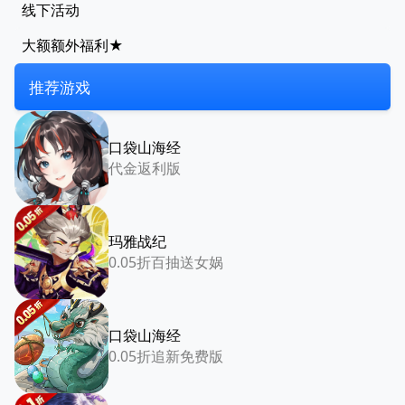
线下活动
大额额外福利★
推荐游戏
口袋山海经
代金返利版
玛雅战纪
0.05折百抽送女娲
口袋山海经
0.05折追新免费版