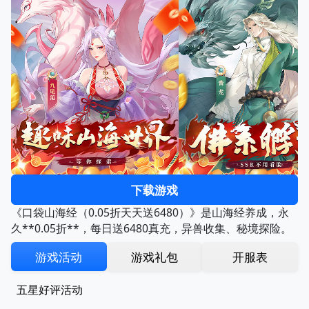
下载游戏
《口袋山海经（0.05折天天送6480）》是山海经养成，永
久**0.05折**，每日送6480真充，异兽收集、秘境探险。
游戏活动
游戏礼包
开服表
五星好评活动