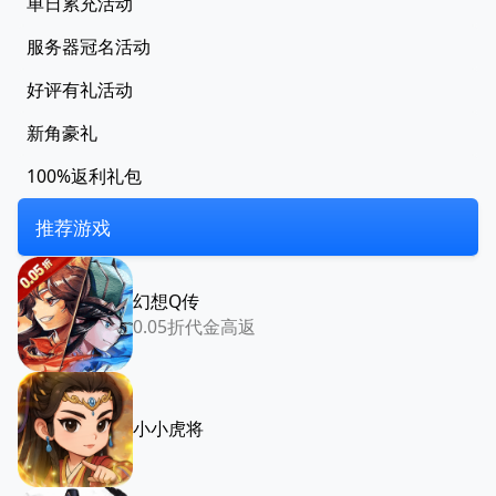
单日累充活动
服务器冠名活动
好评有礼活动
新角豪礼
100%返利礼包
推荐游戏
幻想Q传
0.05折代金高返
小小虎将