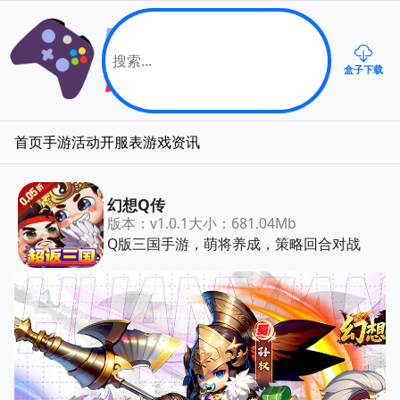
盒子下载
首页
手游
活动
开服表
游戏资讯
幻想Q传
版本：v1.0.1
大小：681.04Mb
Q版三国手游，萌将养成，策略回合对战