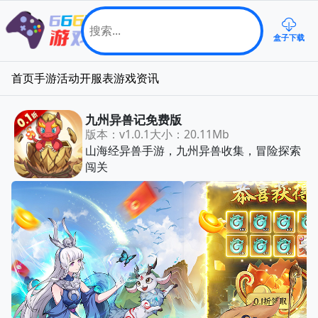
盒子下载
首页
手游
活动
开服表
游戏资讯
九州异兽记免费版
版本：v1.0.1
大小：20.11Mb
山海经异兽手游，九州异兽收集，冒险探索
闯关