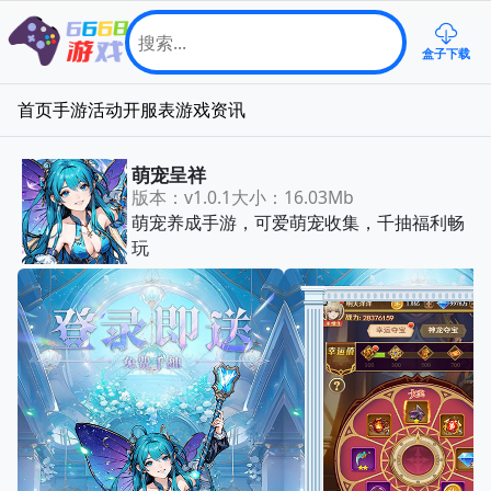
盒子下载
首页
手游
活动
开服表
游戏资讯
萌宠呈祥
版本：v1.0.1
大小：16.03Mb
萌宠养成手游，可爱萌宠收集，千抽福利畅
玩