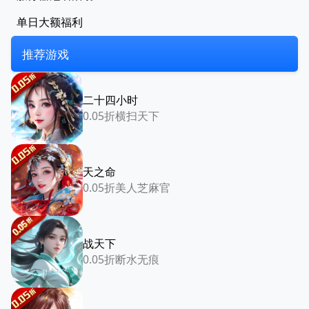
单日大额福利
推荐游戏
二十四小时
0.05折横扫天下
天之命
0.05折美人芝麻官
战天下
0.05折断水无痕