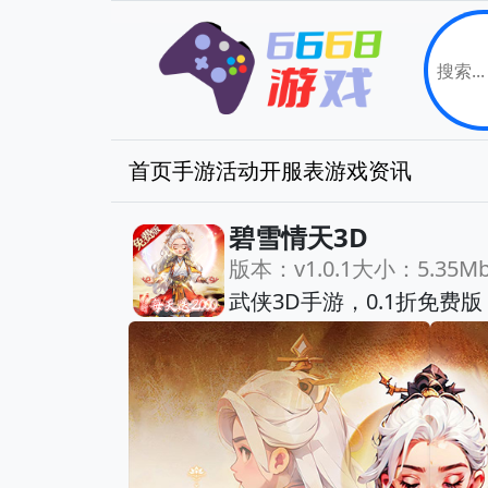
首页
手游
活动
开服表
游戏资讯
碧雪情天3D
版本：v1.0.1
大小：5.35M
武侠3D手游，0.1折免费