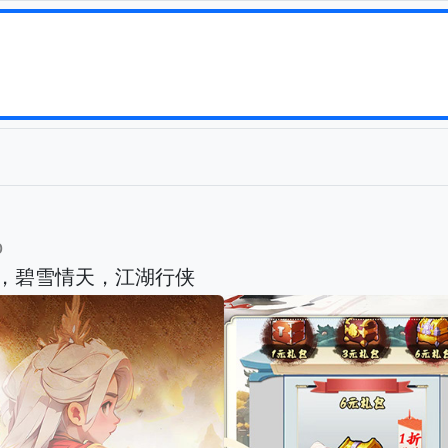
b
版，碧雪情天，江湖行侠