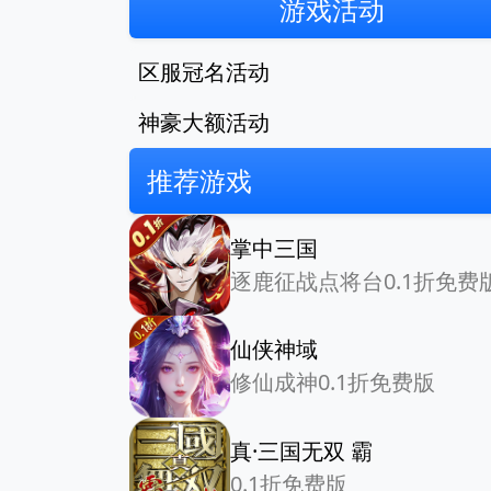
游戏活动
区服冠名活动
神豪大额活动
推荐游戏
掌中三国
逐鹿征战点将台0.1折免费
仙侠神域
修仙成神0.1折免费版
真·三国无双 霸
0.1折免费版