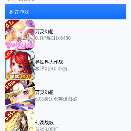
推荐游戏
万灵幻想
0.1折每日送6480
异世界大作战
极限剑侠0.05折
万灵幻想
0.05折送全英雄图鉴
幻灵战歌
首续0.05折