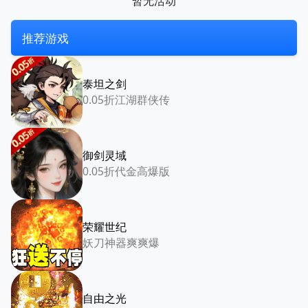
暂无活动
推荐游戏
泰坦之剑
0.05折江湖群侠传
御剑灵域
0.05折代金高爆版
荣耀世纪
妖刀神器爽爽爆
自由之光