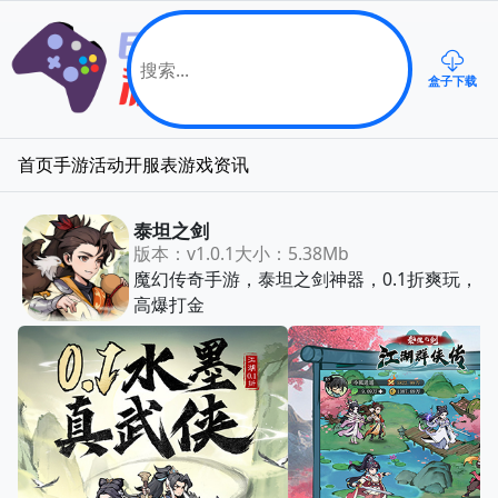
盒子下载
首页
手游
活动
开服表
游戏资讯
泰坦之剑
版本：v1.0.1
大小：5.38Mb
魔幻传奇手游，泰坦之剑神器，0.1折爽玩，
高爆打金