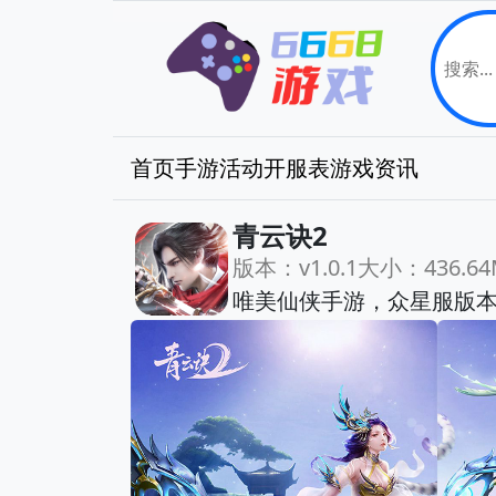
首页
手游
活动
开服表
游戏资讯
青云诀2
版本：v1.0.1
大小：436.64
唯美仙侠手游，众星服版