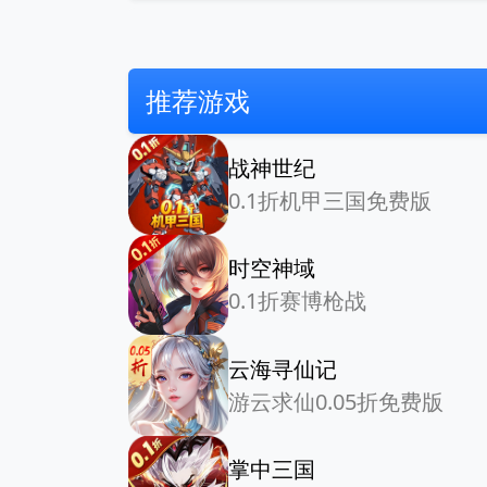
推荐游戏
战神世纪
0.1折机甲三国免费版
时空神域
0.1折赛博枪战
云海寻仙记
游云求仙0.05折免费版
掌中三国