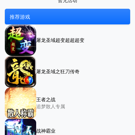
暂无活动
推荐游戏
屠龙圣域超变超超超变
屠龙圣域之狂刀传奇
王者之战
追梦散人专属
战神霸业