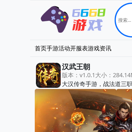
首页
手游
活动
开服表
游戏资讯
汉武王朝
版本：v1.0.1
大小：284.14
大汉传奇手游，战法道三