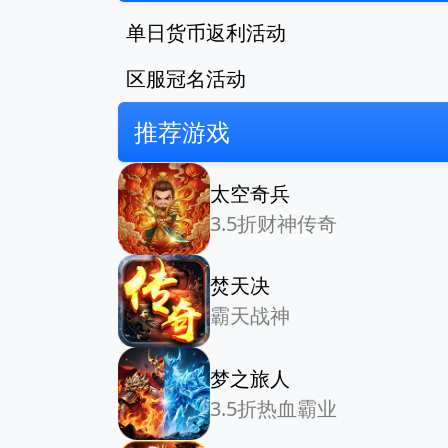
单日货币返利活动
区服冠名活动
推荐游戏
太空奇兵
3.5折财神传奇
焚天决
霸天战神
梦之旅人
3.5折热血霸业