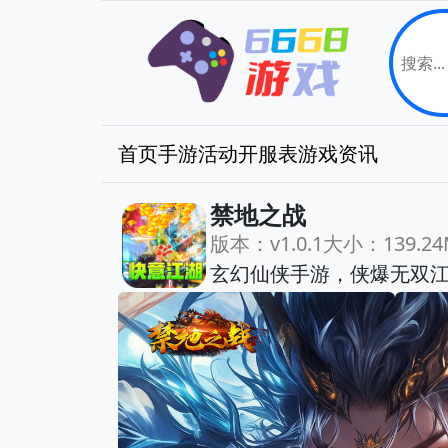
首页
手游
活动
开服表
游戏资讯
禁地之战
版本：v1.0.1
大小：139.24
玄幻仙侠手游，侠爆无双