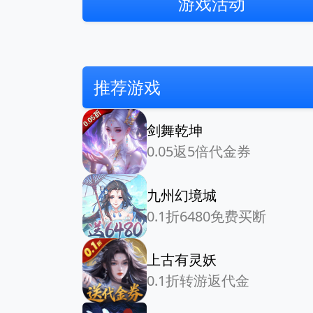
游戏活动
推荐游戏
剑舞乾坤
0.05返5倍代金券
九州幻境城
0.1折6480免费买断
上古有灵妖
0.1折转游返代金