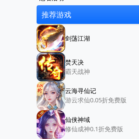
推荐游戏
剑荡江湖
焚天决
霸天战神
云海寻仙记
游云求仙0.05折免费版
仙侠神域
修仙成神0.1折免费版