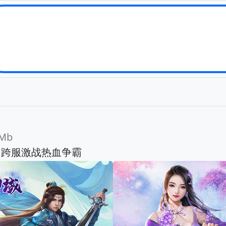
Mb
，跨服激战热血争霸