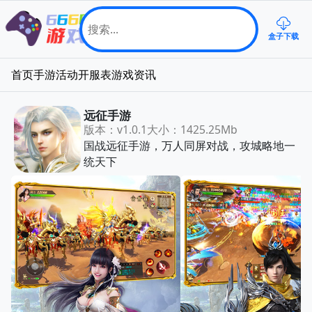
盒子下载
首页
手游
活动
开服表
游戏资讯
远征手游
版本：v1.0.1
大小：1425.25Mb
国战远征手游，万人同屏对战，攻城略地一
统天下