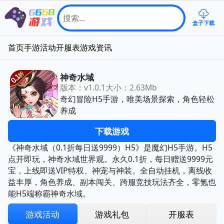
盒子下载
首页
手游
活动
开服表
游戏资讯
神奇水域
版本：v1.0.1
大小：2.63Mb
奇幻冒险H5手游，唯美场景探索，角色轻松
养成
下载游戏
《神奇水域（0.1折每日送9999）H5》是魔幻H5手游。H5
点开即玩，神奇水域世界观。永久0.1折，每日赠送9999元
宝，上线即送VIP特权、神宠与神装。全自动挂机，离线收
益丰厚，角色养成、副本闯关、跨服竞技玩法齐全，零氪也
能H5端称霸神奇水域。
游戏活动
游戏礼包
开服表