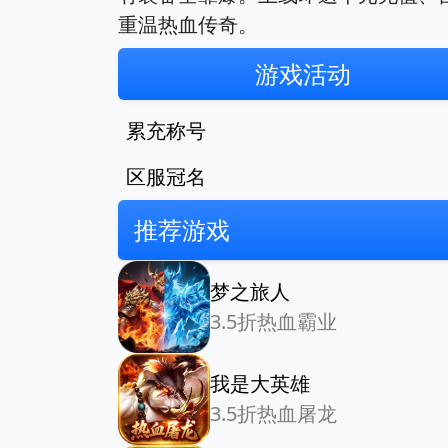
重温热血传奇。
游戏活动
累充称号
区服冠名
推荐游戏
梦之旅人
3.5折热血霸业
我是大英雄
3.5折热血屠龙