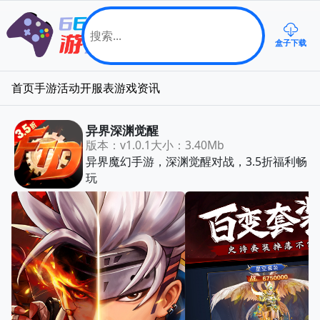
盒子下载
首页
手游
活动
开服表
游戏资讯
异界深渊觉醒
版本：v1.0.1
大小：3.40Mb
异界魔幻手游，深渊觉醒对战，3.5折福利畅
玩