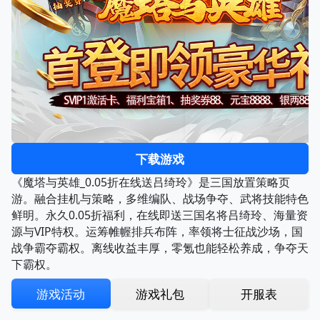
下载游戏
《魔塔与英雄_0.05折在线送吕绮玲》是三国放置策略页
游。融合挂机与策略，多维编队、战场争夺、武将技能特色
鲜明。永久0.05折福利，在线即送三国名将吕绮玲、海量资
源与VIP特权。运筹帷幄排兵布阵，率领将士征战沙场，国
战争霸夺霸权。离线收益丰厚，零氪也能轻松养成，争夺天
下霸权。
游戏活动
游戏礼包
开服表