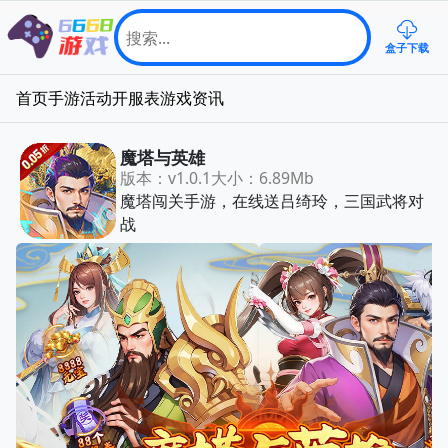
盒子下载
首页
手游
活动
开服表
游戏资讯
魔塔与英雄
版本：v1.0.1
大小：6.89Mb
魔塔闯关手游，在线送吕绮玲，三国武将对
战