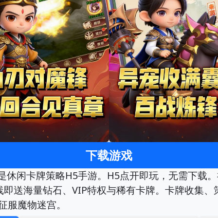
下载游戏
5》是休闲卡牌策略H5手游。H5点开即玩，无需下
上线即送海量钻石、VIP特权与稀有卡牌。卡牌收集
，征服魔物迷宫。