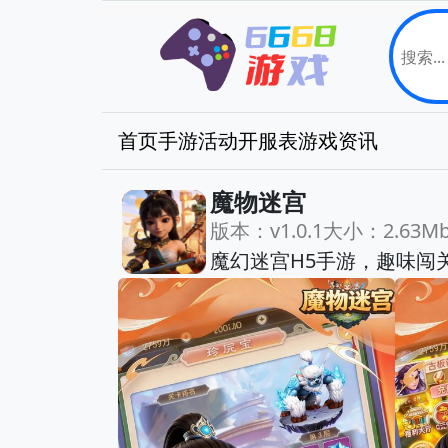
首页
手游
活动
开服表
游戏资讯
魔物迷宫
版本：v1.0.1
大小：2.63M
魔幻迷宫H5手游，趣味闯