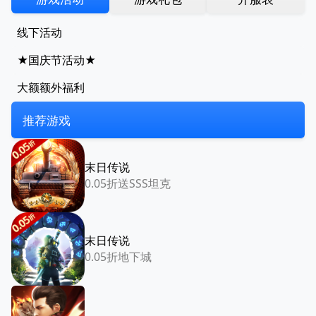
线下活动
★国庆节活动★
大额额外福利
推荐游戏
末日传说
0.05折送SSS坦克
末日传说
0.05折地下城