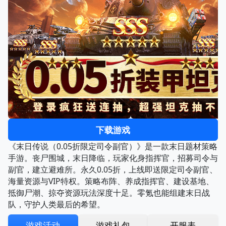
下载游戏
《末日传说（0.05折限定司令副官）》是一款末日题材策略
手游。丧尸围城，末日降临，玩家化身指挥官，招募司令与
副官，建立避难所。永久0.05折，上线即送限定司令副官、
海量资源与VIP特权。策略布阵、养成指挥官、建设基地、
抵御尸潮、掠夺资源玩法深度十足。零氪也能组建末日战
队，守护人类最后的希望。
游戏活动
游戏礼包
开服表