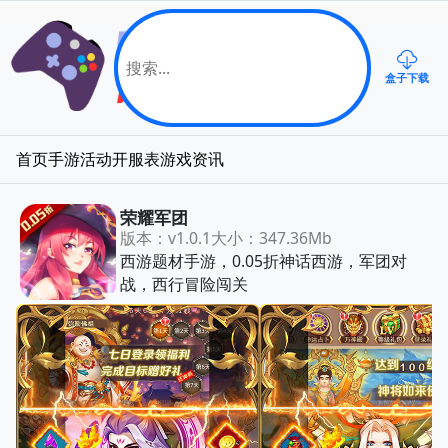
盒子下载
首页
手游
活动
开服表
游戏资讯
荣耀军团
版本：v1.0.1
大小：347.36Mb
西游题材手游，0.05折神话西游，军团对
战，西行冒险闯关