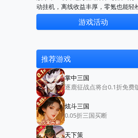
动挂机，离线收益丰厚，零氪也能轻
游戏活动
推荐游戏
掌中三国
逐鹿征战点将台0.1折免费
炫斗三国
0.05折三国买断
天下策