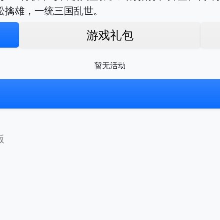
松擒雄，一统三国乱世。
游戏礼包
暂无活动
版