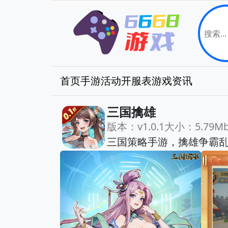
首页
手游
活动
开服表
游戏资讯
三国擒雄
版本：v1.0.1
大小：5.79M
三国策略手游，擒雄争霸