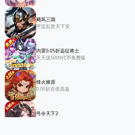
飓风三国
平定乱世天下安
内置0.05折远征将士
天天送5000代币免费版
烽火燎原
0.05折百倍高返
号令天下2
0.05折日送6480