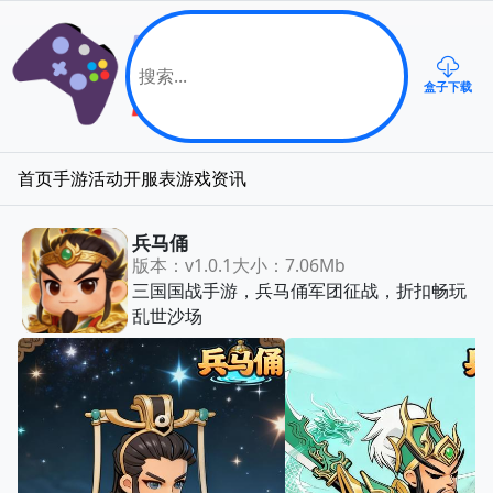
盒子下载
首页
手游
活动
开服表
游戏资讯
兵马俑
版本：v1.0.1
大小：7.06Mb
三国国战手游，兵马俑军团征战，折扣畅玩
乱世沙场