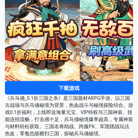
下载游戏
《兵马俑_0.1折三国之杀》是三国题材ARPG手游。以三国
古战场与兵马俑秘境为背景，热血战斗与秘境探险结合。游
戏0.1折福利，上线即送海量元宝、VIP特权与三国神装。技
能连招流畅，打击感十足，兵马俑秘境爆率超高，专属神装
与材料轻松获取。三国名将助战、跨服PK、军团团战玩法
热血，零氪也能横扫三国，探秘兵马俑秘境。