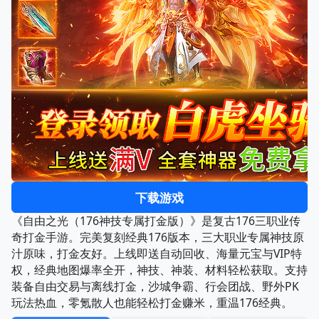
下载游戏
《自由之光（176神技专属打金版）》是复古176三职业传
奇打金手游。完美复刻经典176版本，三大职业专属神技原
汁原味，打金友好。上线即送自动回收、海量元宝与VIP特
权，经典地图爆率全开，神技、神装、材料轻松获取。支持
装备自由交易与离线打金，沙城争霸、行会团战、野外PK
玩法热血，零氪散人也能轻松打金赚米，重温176经典。