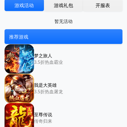
游戏活动
游戏礼包
开服表
暂无活动
推荐游戏
梦之旅人
3.5折热血霸业
我是大英雄
3.5折热血屠龙
至尊传说
传奇归来