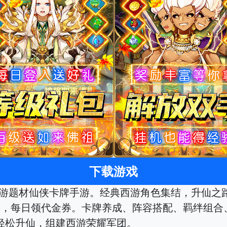
下载游戏
西游题材仙侠卡牌手游。经典西游角色集结，升仙之路
神将，每日领代金券。卡牌养成、阵容搭配、羁绊组
轻松升仙，组建西游荣耀军团。