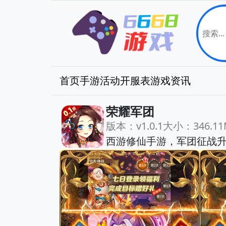
首页
手游
活动
开服表
游戏资讯
荣耀军团
版本：v1.0.1
大小：346.11
西游修仙手游，军团征战