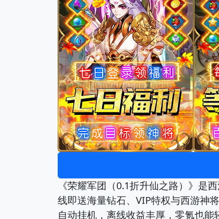
《荣耀军团（0.1折升仙之路）》是
线即送海量钻石、VIP特权与西游
自动挂机，离线收益丰厚，零氪也能