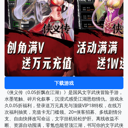
下载游戏
《侠义传（0.05折飘在江湖）》是国风文字武侠冒险手游，
水墨笔触、碎片化叙事，沉浸式感受江湖恩怨情仇。游戏永
久0.05折福利，登录送万元真充与顶级VIP18特权，在线万
次福利抽奖，充值卡无门槛领。20+侠客招募、多线剧情分
支、自由抉择改写命运，文字挂机轻松护肝。离线收益不
断、资源自动囤满，零氪也能登顶江湖，书写你的文字武侠