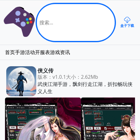
盒子下载
首页
手游
活动
开服表
游戏资讯
侠义传
版本：v1.0.1
大小：2.62Mb
武侠江湖手游，飘剑行走江湖，折扣畅玩侠
义人生