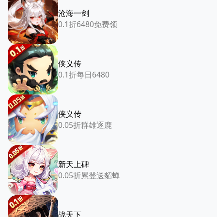
沧海一剑
0.1折6480免费领
侠义传
0.1折每日6480
侠义传
0.05折群雄逐鹿
新天上碑
0.05折累登送貂蝉
战天下