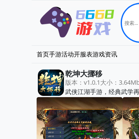
首页
手游
活动
开服表
游戏资讯
乾坤大挪移
版本：v1.0.1
大小：3.64M
武侠江湖手游，经典武学