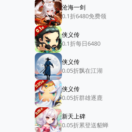
沧海一剑
0.1折6480免费领
侠义传
0.1折每日6480
侠义传
0.05折飘在江湖
侠义传
0.05折群雄逐鹿
新天上碑
0.05折累登送貂蝉