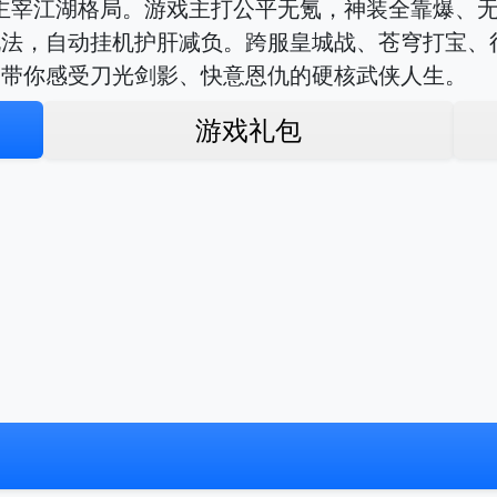
主宰江湖格局。游戏主打公平无氪，神装全靠爆、
玩法，自动挂机护肝减负。跨服皇城战、苍穹打宝、
，带你感受刀光剑影、快意恩仇的硬核武侠人生。
游戏礼包