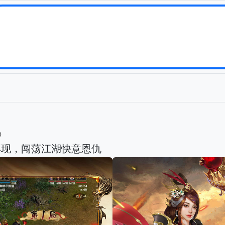
b
再现，闯荡江湖快意恩仇