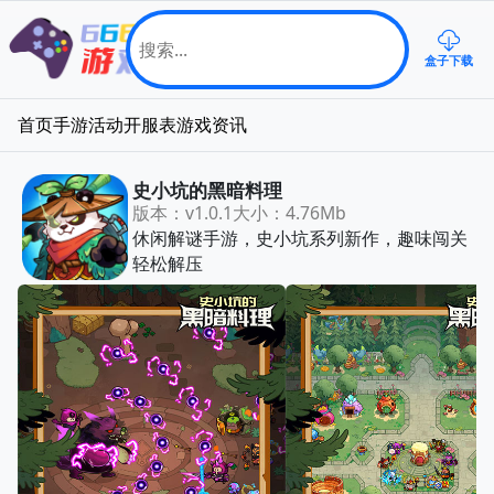
盒子下载
首页
手游
活动
开服表
游戏资讯
史小坑的黑暗料理
版本：v1.0.1
大小：4.76Mb
休闲解谜手游，史小坑系列新作，趣味闯关
轻松解压