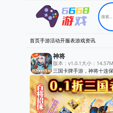
首页
手游
活动
开服表
游戏资讯
神将
版本：v1.0.1
大小：14.57
三国卡牌手游，神将十连