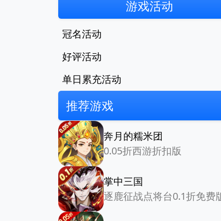
游戏活动
冠名活动
好评活动
单日累充活动
推荐游戏
奔月的糯米团
0.05折西游折扣版
掌中三国
逐鹿征战点将台0.1折免费