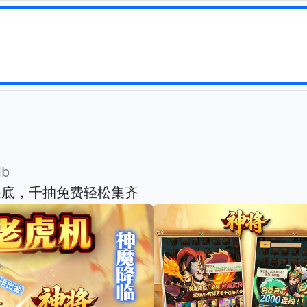
Mb
保底，千抽免费轻松集齐