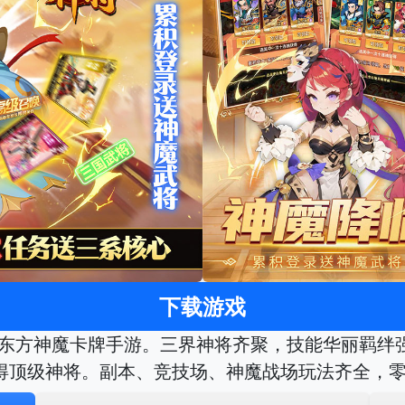
下载游戏
款东方神魔卡牌手游。三界神将齐聚，技能华丽羁绊强
得顶级神将。副本、竞技场、神魔战场玩法齐全，