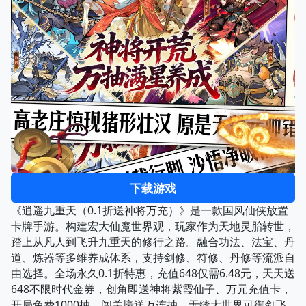
下载游戏
《逍遥九重天（0.1折送神将万充）》是一款国风仙侠放置
卡牌手游。构建宏大仙魔世界观，玩家作为天地灵胎转世，
踏上从凡人到飞升九重天的修行之路。融合功法、法宝、丹
道、炼器等多维养成体系，支持剑修、符修、丹修等流派自
由选择。全场永久0.1折特惠，充值648仅需6.48元，天天送
648不限时代金券，创角即送神将紫霞仙子、万元充值卡，
开局免费1000抽，闯关壕送万连抽。无缝大世界可御剑飞