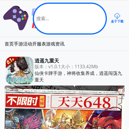
盒子下载
首页
手游
活动
开服表
游戏资讯
逍遥九重天
版本：v1.0.1
大小：1133.42Mb
仙侠卡牌手游，神将收集养成，逍遥闯荡九
重天