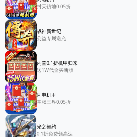
封天镇地0.05折
战神新世纪
公益专属送充
内置0.1折机甲归来
送1W代金买断版
闪电机甲
掌权三界0.05折
光之契约
0.1折免费领高达