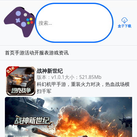
盒子下载
首页
手游
活动
开服表
游戏资讯
战神新世纪
版本：v1.0.1
大小：521.85Mb
科幻机甲手游，重装火力对决，热血战场横
扫千军