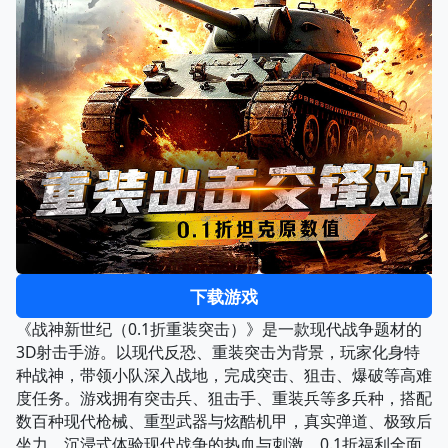
下载游戏
《战神新世纪（0.1折重装突击）》是一款现代战争题材的
3D射击手游。以现代反恐、重装突击为背景，玩家化身特
种战神，带领小队深入战地，完成突击、狙击、爆破等高难
度任务。游戏拥有突击兵、狙击手、重装兵等多兵种，搭配
数百种现代枪械、重型武器与炫酷机甲，真实弹道、极致后
坐力，沉浸式体验现代战争的热血与刺激。0.1折福利全面