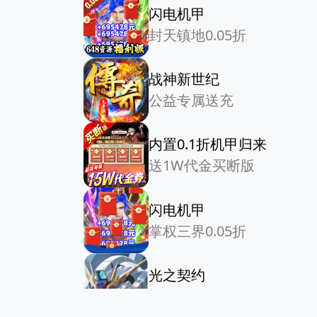
闪电机甲
封天镇地0.05折
战神新世纪
公益专属送充
内置0.1折机甲归来
送1W代金买断版
闪电机甲
掌权三界0.05折
光之契约
0.1折免费领高达