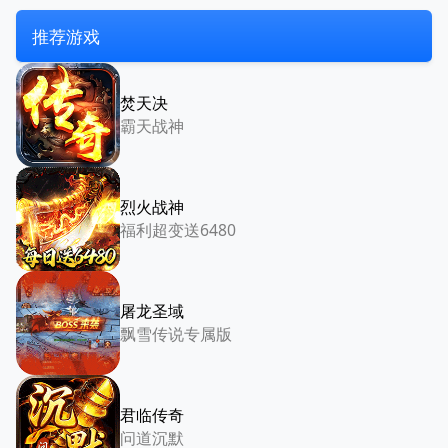
推荐游戏
焚天决
霸天战神
烈火战神
福利超变送6480
屠龙圣域
飘雪传说专属版
君临传奇
问道沉默