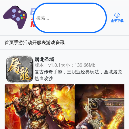
盒子下载
首页
手游
活动
开服表
游戏资讯
屠龙圣域
版本：v1.0.1
大小：139.66Mb
复古传奇手游，三职业经典玩法，圣域屠龙
热血攻沙