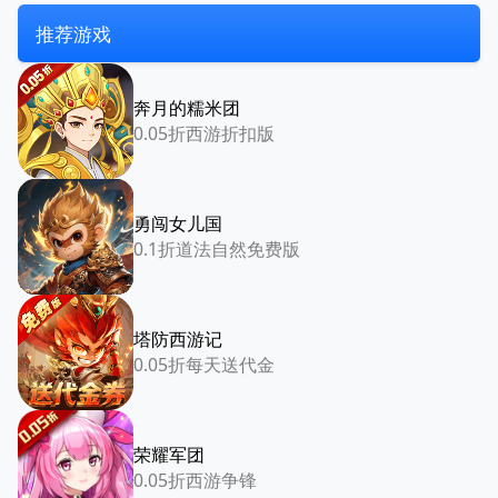
推荐游戏
奔月的糯米团
0.05折西游折扣版
勇闯女儿国
0.1折道法自然免费版
塔防西游记
0.05折每天送代金
荣耀军团
0.05折西游争锋