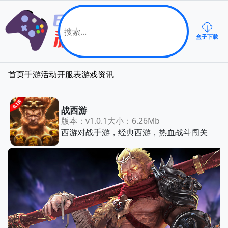
盒子下载
首页
手游
活动
开服表
游戏资讯
战西游
版本：v1.0.1
大小：6.26Mb
西游对战手游，经典西游，热血战斗闯关