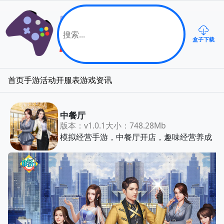
盒子下载
首页
手游
活动
开服表
游戏资讯
中餐厅
版本：v1.0.1
大小：748.28Mb
模拟经营手游，中餐厅开店，趣味经营养成