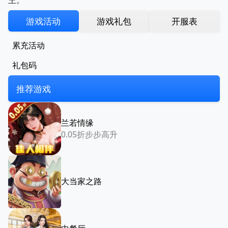
游戏活动
游戏礼包
开服表
累充活动
礼包码
推荐游戏
兰若情缘
0.05折步步高升
大当家之路