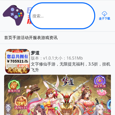
盒子下载
首页
手游
活动
开服表
游戏资讯
梦道
版本：v1.0.1
大小：16.51Mb
文字修仙手游，无限提充福利，3.5折，挂机
飞升