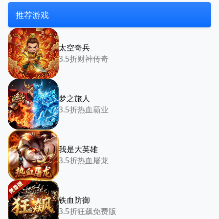
推荐游戏
太空奇兵
3.5折财神传奇
梦之旅人
3.5折热血霸业
我是大英雄
3.5折热血屠龙
铁血防御
3.5折狂飙免费版