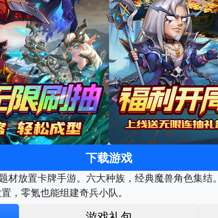
下载游戏
兽题材放置卡牌手游。六大种族，经典魔兽角色集结。
系放置，零氪也能组建奇兵小队。
游戏礼包