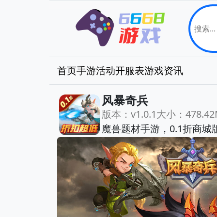
首页
手游
活动
开服表
游戏资讯
风暴奇兵
版本：v1.0.1
大小：478.42
魔兽题材手游，0.1折商