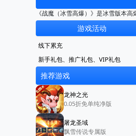
《战魔（冰雪高爆）》是冰雪版本高
游戏活动
线下累充
新手礼包、推广礼包、VIP礼包
推荐游戏
龙神之光
0.05折免单纯净版
屠龙圣域
飘雪传说专属版