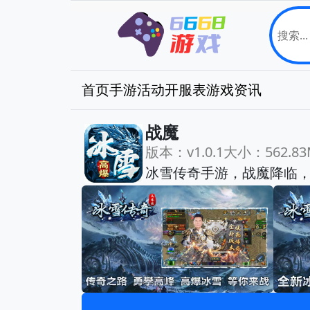
首页
手游
活动
开服表
游戏资讯
战魔
版本：v1.0.1
大小：562.83
冰雪传奇手游，战魔降临