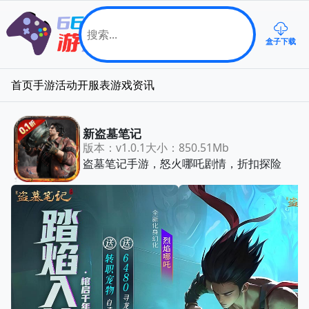
盒子下载
首页
手游
活动
开服表
游戏资讯
新盗墓笔记
版本：v1.0.1
大小：850.51Mb
盗墓笔记手游，怒火哪吒剧情，折扣探险