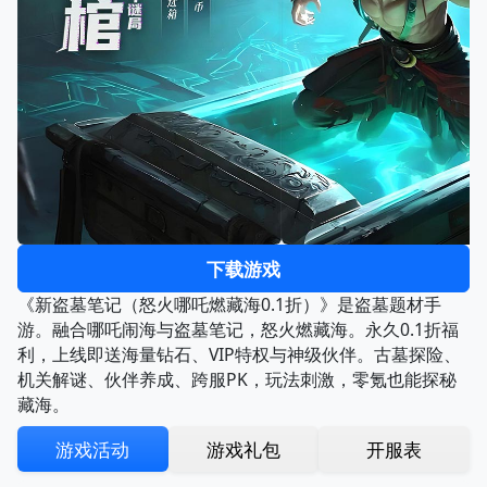
下载游戏
《新盗墓笔记（怒火哪吒燃藏海0.1折）》是盗墓题材手
游。融合哪吒闹海与盗墓笔记，怒火燃藏海。永久0.1折福
利，上线即送海量钻石、VIP特权与神级伙伴。古墓探险、
机关解谜、伙伴养成、跨服PK，玩法刺激，零氪也能探秘
藏海。
游戏活动
游戏礼包
开服表