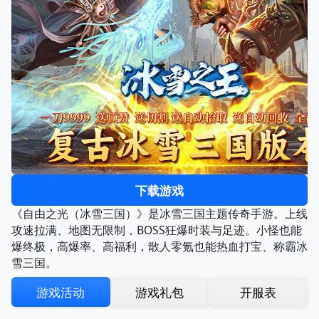
下载游戏
《自由之光（冰雪三国）》是冰雪三国主题传奇手游。上线
攻速拉满、地图无限制，BOSS狂爆时装与足迹。小怪也能
爆终极，高爆率、高福利，散人零氪也能热血打宝、称霸冰
雪三国。
游戏活动
游戏礼包
开服表