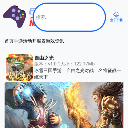
盒子下载
首页
手游
活动
开服表
游戏资讯
自由之光
版本：v1.0.1
大小：122.17Mb
冰雪三国手游，自由之光对战，名将征战一
统天下