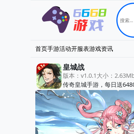
首页
手游
活动
开服表
游戏资讯
皇城战
版本：v1.0.1
大小：2.63M
传奇皇城手游，每日送64