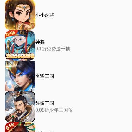
小小虎将
神将
0.1折免费送千抽
名酱三国
好多三国
0.05折少年三国传