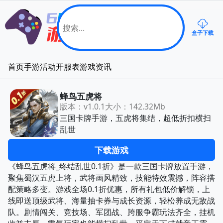
盒子下载
首页
手游
活动
开服表
游戏资讯
蜂鸟五虎将
版本：v1.0.1
大小：142.32Mb
三国卡牌手游，五虎将集结，超低折扣横扫
乱世
下载游戏
《蜂鸟五虎将_终结乱世0.1折》是一款三国卡牌放置手游，
聚焦蜀汉五虎上将，武将画风精致，技能特效震撼，阵容搭
配策略多变。游戏全场0.1折优惠，所有礼包低价解锁，上
线即送顶级武将、海量抽卡券与成长资源，轻松养成无敌战
队。剧情闯关、竞技场、军团战、跨服争霸玩法齐全，挂机