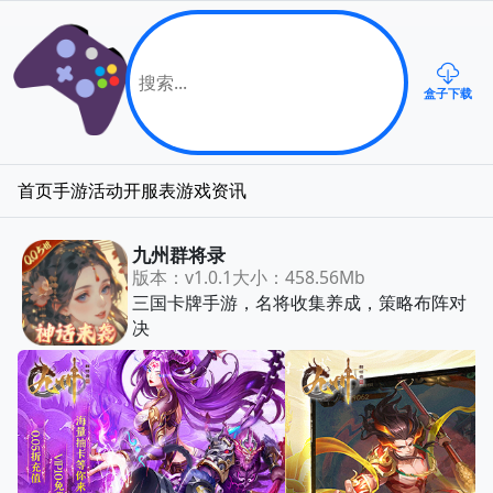
盒子下载
首页
手游
活动
开服表
游戏资讯
九州群将录
版本：v1.0.1
大小：458.56Mb
三国卡牌手游，名将收集养成，策略布阵对
决