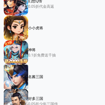
幻想Q传
0.05折代金高返
小小虎将
神将
0.1折免费送千抽
名酱三国
好多三国
0.05折少年三国传