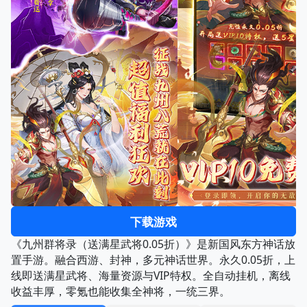
下载游戏
《九州群将录（送满星武将0.05折）》是新国风东方神话放
置手游。融合西游、封神，多元神话世界。永久0.05折，上
线即送满星武将、海量资源与VIP特权。全自动挂机，离线
收益丰厚，零氪也能收集全神将，一统三界。